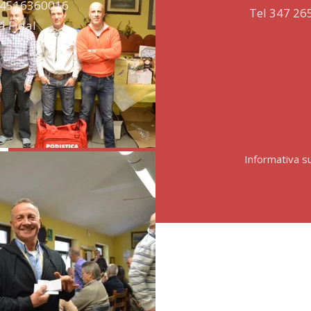
 94516360016
Tel 347 26
lla Fidal
Informativa su