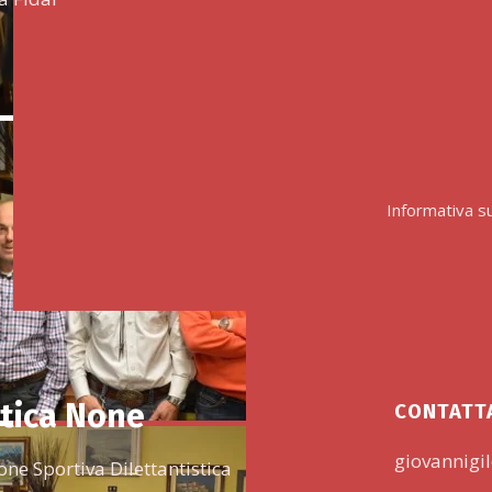
Informativa su
tica None
CONTATT
giovannigil
one Sportiva Dilettantistica