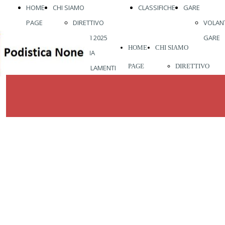
HOME
CHI SIAMO
CLASSIFICHE
GARE
PAGE
DIRETTIVO
VOLANT
ATLETI 2025
GARE
HOME
CHI SIAMO
STORIA
PAGE
DIRETTIVO
REGOLAMENTI
ABBIGLIAMENTO
ATLETI 2026
VISITE MEDICHE
STORIA
VIENI A
REGOLAMENTI
CORRERE CON
ABBIGLIAMENT
NOI
VISITE MEDICH
VIENI A
CORRERE CON
ca
NOI