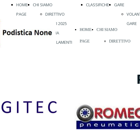
HOME
CHI SIAMO
CLASSIFICHE
GARE
PAGE
DIRETTIVO
VOLANT
ATLETI 2025
GARE
HOME
CHI SIAMO
STORIA
PAGE
DIRETTIVO
REGOLAMENTI
ABBIGLIAMENTO
ATLETI 2026
VISITE MEDICHE
STORIA
VIENI A
REGOLAMENTI
CORRERE CON
ABBIGLIAMENT
NOI
VISITE MEDICH
VIENI A
CORRERE CON
NOI