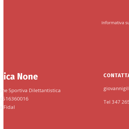
Informativa su
tica None
CONTATT
giovannigil
one Sportiva Dilettantistica
 94516360016
Tel 347 26
lla Fidal