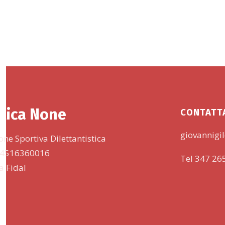
tica None
CONTATT
giovannigil
one Sportiva Dilettantistica
 94516360016
Tel 347 26
lla Fidal