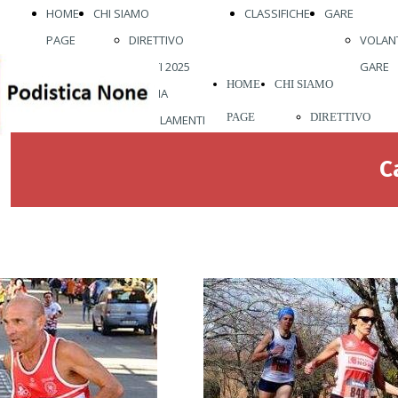
HOME
CHI SIAMO
CLASSIFICHE
GARE
PAGE
DIRETTIVO
VOLANT
ATLETI 2025
GARE
HOME
CHI SIAMO
STORIA
PAGE
DIRETTIVO
REGOLAMENTI
ABBIGLIAMENTO
ATLETI 2026
C
VISITE MEDICHE
STORIA
VIENI A
REGOLAMENTI
CORRERE CON
ABBIGLIAMENT
NOI
VISITE MEDICH
VIENI A
CORRERE CON
NOI