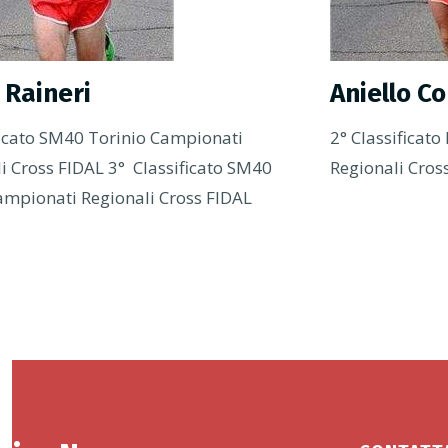
 Raineri
Aniello C
ficato SM40 Torinio Campionati
2° Classificat
li Cross FIDAL 3° Classificato SM40
Regionali Cros
ampionati Regionali Cross FIDAL