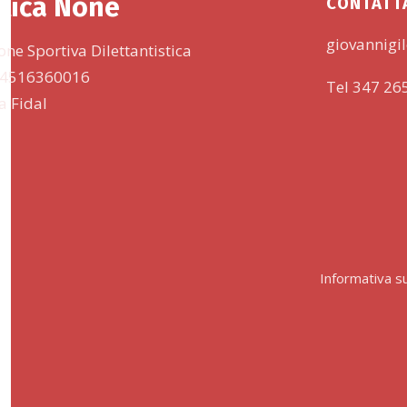
tica None
CONTATT
giovannigil
one Sportiva Dilettantistica
 94516360016
Tel 347 26
lla Fidal
Informativa su