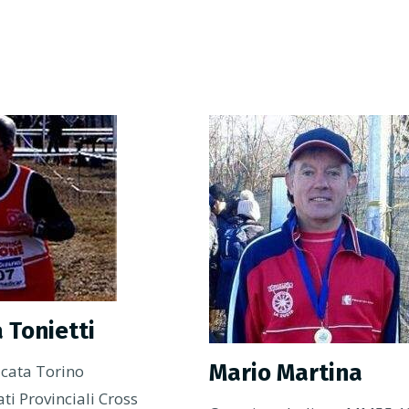
 Tonietti
Mario Martina
ficata Torino
i Provinciali Cross