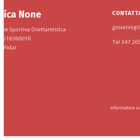
tica None
CONTATT
giovannigil
one Sportiva Dilettantistica
 94516360016
Tel 347 26
lla Fidal
Informativa su