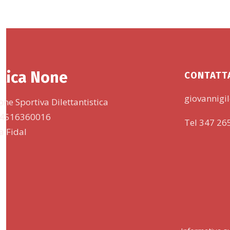
tica None
CONTATT
giovannigil
one Sportiva Dilettantistica
 94516360016
Tel 347 26
lla Fidal