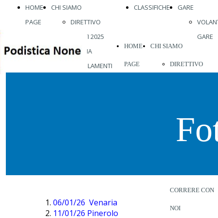
HOME
CHI SIAMO
CLASSIFICHE
GARE
PAGE
DIRETTIVO
VOLANT
ATLETI 2025
GARE
HOME
CHI SIAMO
STORIA
PAGE
DIRETTIVO
REGOLAMENTI
ABBIGLIAMENTO
ATLETI 2026
VISITE MEDICHE
STORIA
VIENI A
Fo
REGOLAMENTI
CORRERE CON
ABBIGLIAMENT
NOI
VISITE MEDICH
VIENI A
CORRERE CON
06/01/26 Venaria
NOI
11/01/26 Pinerolo