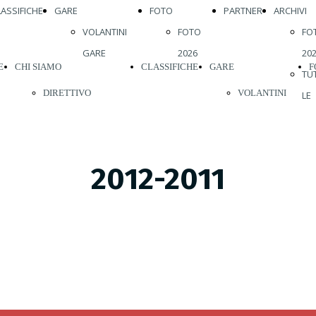
LASSIFICHE
GARE
FOTO
PARTNER
ARCHIVI
VOLANTINI
FOTO
FO
GARE
2026
20
E
CHI SIAMO
CLASSIFICHE
GARE
F
TU
DIRETTIVO
VOLANTINI
LE
FO
ATLETI 2026
GARE
20
STORIA
20
2012-2011
REGOLAMENTI
20
ABBIGLIAMENTO
20
20
VISITE MEDICHE
20
VIENI A
20
CORRERE CON
20
NOI
20