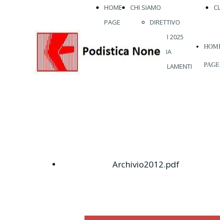
HOME
CHI SIAMO
C
PAGE
DIRETTIVO
ATLETI 2025
HOM
STORIA
PAGE
REGOLAMENTI
ABBIGLIAMENTO
VISITE MEDICHE
VIENI A
CORRERE CON
NOI
Scarica
Archivio2012.pdf