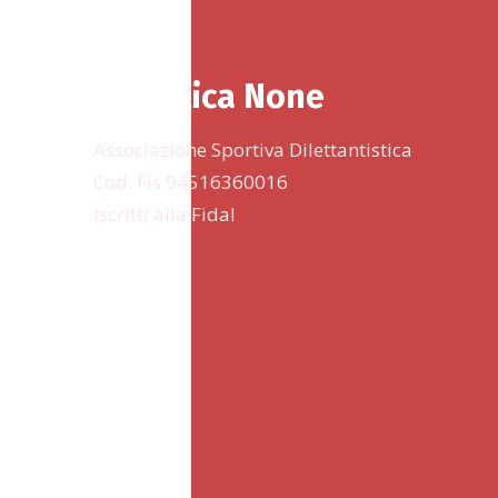
Podistica None
Associazione Sportiva Dilettantistica
Cod. Fis 94516360016
Iscritti alla Fidal