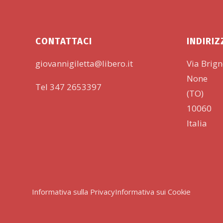
201
20
Fot
CONTATTACI
INDIRI
20
giovannigiletta@libero.it
Via Brig
None
Tel 347 2653397
(TO)
10060
Italia
Informativa sulla Privacy
Informativa sui Cookie