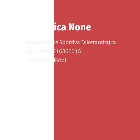
Podistica None
Associazione Sportiva Dilettantistica
Cod. Fis 94516360016
Iscritti alla Fidal