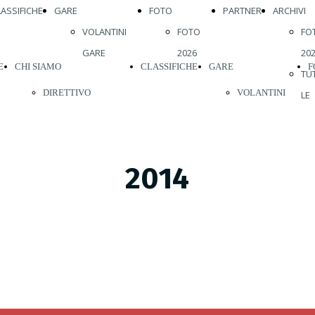
LASSIFICHE
GARE
FOTO
PARTNER
ARCHIVI
VOLANTINI
FOTO
FO
GARE
2026
20
E
CHI SIAMO
CLASSIFICHE
GARE
F
TU
DIRETTIVO
VOLANTINI
LE
FO
ATLETI 2026
GARE
20
STORIA
20
2014
REGOLAMENTI
20
ABBIGLIAMENTO
20
20
VISITE MEDICHE
20
VIENI A
20
CORRERE CON
20
NOI
20