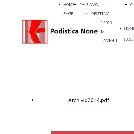
HOME
CHI SIAMO
C
PAGE
DIRETTIVO
ATLETI 2025
HOM
STORIA
PAGE
REGOLAMENTI
ABBIGLIAMENTO
VISITE MEDICHE
VIENI A
CORRERE CON
NOI
Scarica
Archivio2014.pdf