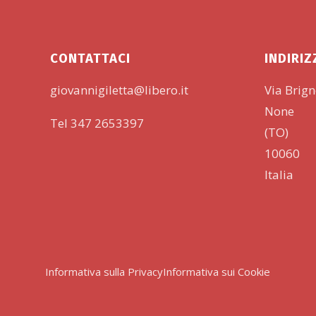
201
20
Fot
CONTATTACI
INDIRI
20
giovannigiletta@libero.it
Via Brig
None
Tel 347 2653397
(TO)
10060
Italia
Informativa sulla Privacy
Informativa sui Cookie